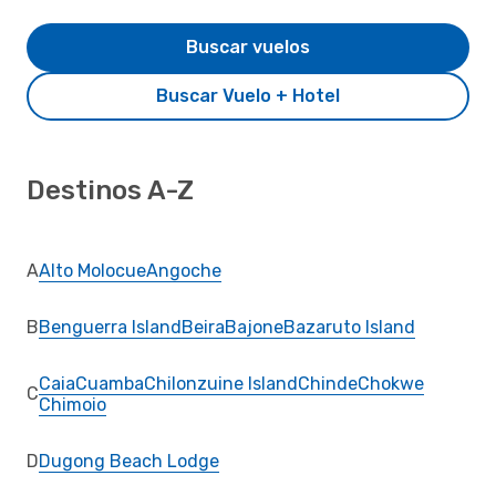
Buscar vuelos
Buscar Vuelo + Hotel
Destinos A-Z
A
Alto Molocue
Angoche
B
Benguerra Island
Beira
Bajone
Bazaruto Island
Caia
Cuamba
Chilonzuine Island
Chinde
Chokwe
C
Chimoio
D
Dugong Beach Lodge