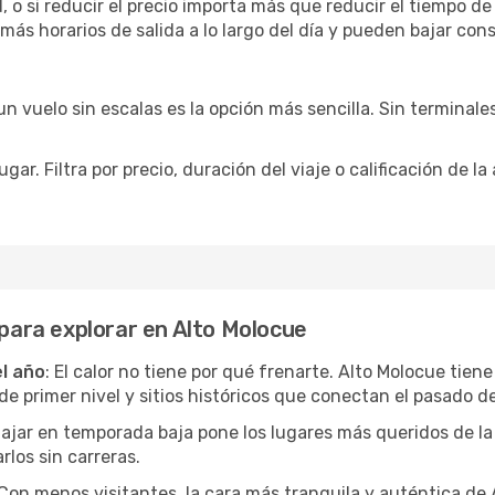
 o si reducir el precio importa más que reducir el tiempo de
 más horarios de salida a lo largo del día y pueden bajar con
 vuelo sin escalas es la opción más sencilla. Sin terminales 
ar. Filtra por precio, duración del viaje o calificación de la
 para explorar en Alto Molocue
el año
: El calor no tiene por qué frenarte. Alto Molocue tien
 primer nivel y sitios históricos que conectan el pasado de
Viajar en temporada baja pone los lugares más queridos de la
rlos sin carreras.
 Con menos visitantes, la cara más tranquila y auténtica de