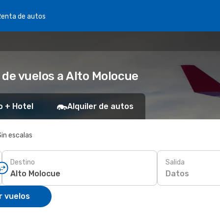
Renta de autos
 de vuelos a Alto Molocue
o + Hotel
Alquiler de autos
Sin escalas
Destino
Salida
Datos
r vuelos