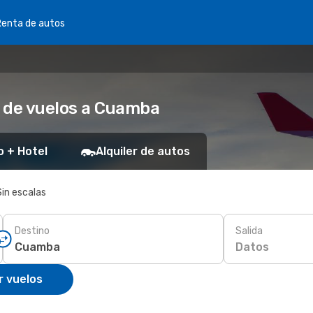
Renta de autos
s de vuelos a Cuamba
o + Hotel
Alquiler de autos
Sin escalas
Destino
Salida
Datos
r vuelos