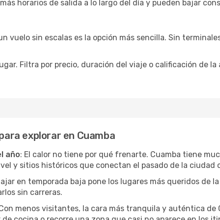
 más horarios de salida a lo largo del día y pueden bajar con
 vuelo sin escalas es la opción más sencilla. Sin terminales 
ar. Filtra por precio, duración del viaje o calificación de la
s para explorar en Cuamba
el año
: El calor no tiene por qué frenarte. Cuamba tiene muc
l y sitios históricos que conectan el pasado de la ciudad c
Viajar en temporada baja pone los lugares más queridos de la
rlos sin carreras.
 Con menos visitantes, la cara más tranquila y auténtica 
r de cocina o recorre una zona que casi no aparece en los iti