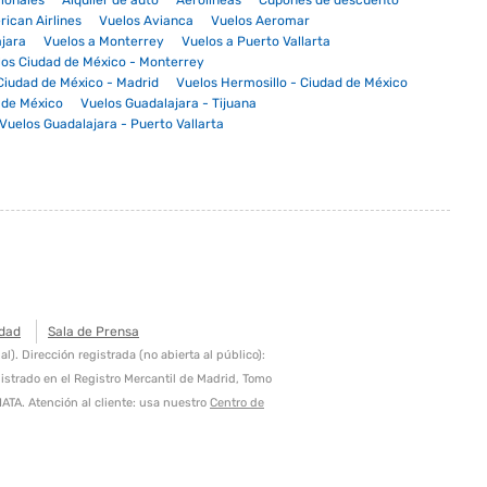
ionales
Alquiler de auto
Aerolíneas
Cupones de descuento
ican Airlines
Vuelos Avianca
Vuelos Aeromar
ajara
Vuelos a Monterrey
Vuelos a Puerto Vallarta
los Ciudad de México - Monterrey
Ciudad de México - Madrid
Vuelos Hermosillo - Ciudad de México
 de México
Vuelos Guadalajara - Tijuana
Vuelos Guadalajara - Puerto Vallarta
idad
Sala de Prensa
 Dirección registrada (no abierta al público):
strado en el Registro Mercantil de Madrid, Tomo
ATA. Atención al cliente: usa nuestro
Centro de