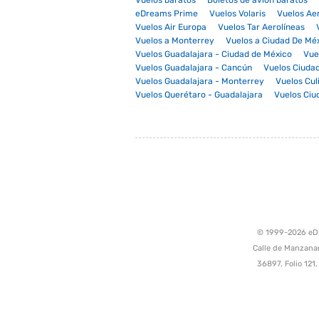
Vuelos baratos
Boletos de avión baratos
eDreams Prime
Vuelos Volaris
Vuelos Ae
Vuelos Air Europa
Vuelos Tar Aerolíneas
Vuelos a Monterrey
Vuelos a Ciudad De Mé
Vuelos Guadalajara - Ciudad de México
Vue
Vuelos Guadalajara - Cancún
Vuelos Ciudad
Vuelos Guadalajara - Monterrey
Vuelos Cul
Vuelos Querétaro - Guadalajara
Vuelos Ciu
© 1999-2026 eDre
Calle de Manzanar
36897, Folio 121