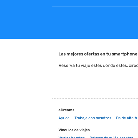
Las mejores ofertas en tu smartphone
Reserva tu viaje estés donde estés, dire
APP DE ANDROID
Descárgala en
eDreams
Ayuda
Trabaja con nosotros
Da de alta t
Vínculos de viajes