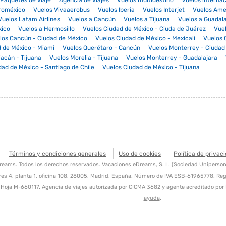
Paquetes de viaje
Agencia de viajes
Vuelos multidestino
Vuelos internac
roméxico
Vuelos Vivaaerobus
Vuelos Iberia
Vuelos Interjet
Vuelos Amer
Vuelos Latam Airlines
Vuelos a Cancún
Vuelos a Tijuana
Vuelos a Guadal
xico
Vuelos a Hermosillo
Vuelos Ciudad de México - Ciuda de Juárez
Vue
los Cancún - Ciudad de México
Vuelos Ciudad de México - Mexicali
Vuelos 
 de México - Miami
Vuelos Querétaro - Cancún
Vuelos Monterrey - Ciudad
iacán - Tijuana
Vuelos Morelia - Tijuana
Vuelos Monterrey - Guadalajara
dad de México - Santiago de Chile
Vuelos Ciudad de México - Tijuana
Términos y condiciones generales
Uso de cookies
Política de privac
ams. Todos los derechos reservados. Vacaciones eDreams, S. L. (Sociedad Unipersonal).
es 4, planta 1, oficina 108, 28005, Madrid, España. Número de IVA ESB-61965778. Regi
, Hoja M-660117. Agencia de viajes autorizada por CICMA 3682 y agente acreditado por I
ayuda
.