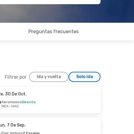
Preguntas frecuentes
Filtrar por
Ida y vuelta
Solo ida
ie. 30 De Oct.
Mar. 15 De Sep.
Aeromexico
Directo
MEX
- MAD
to
to
un. 7 De Sep.
Flair Airlines
2 Escalas