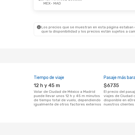
MEX
- MAD
Mié. 23 De Sep.
- Vie. 25 De Sep.
Dom. 1 
Aeromexico
Directo
Britis
MEX
- MAD
MEX
-
Aeromexico
Directo
Britis
MAD
- MEX
MAD
-
Los precios que se muestran en esta página estaban di
que la disponibilidad y los precios están sujetos a ca
Tiempo de viaje
Pasaje más bar
12 h y 45 m
$6735
Volar de Ciudad de México a Madrid
El precio del pasaje más barato para
puede llevar unos 12 h y 45 m minutos
viajes de Ciudad 
de tiempo total de vuelo, dependiendo
disponible en eDr
igualmente de otros factores externos
nuestros clientes 