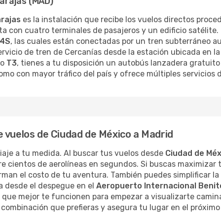
arajas (MAD)
rajas
es la instalación que recibe los vuelos directos proc
a con cuatro terminales de pasajeros y un edificio satélite.
4S
, las cuales están conectadas por un tren subterráneo au
ervicio de tren de Cercanías desde la estación ubicada en la
o
T3
, tienes a tu disposición un autobús lanzadera gratuito
omo con mayor tráfico del país y ofrece múltiples servicios 
 vuelos de Ciudad de México a Madrid
 viaje a tu medida. Al buscar tus vuelos desde
Ciudad de Méx
e cientos de aerolíneas en segundos. Si buscas maximizar t
an el costo de tu aventura. También puedes simplificar la lo
a desde el despegue en el
Aeropuerto Internacional Benit
as que mejor te funcionen para empezar a visualizarte camin
combinación que prefieras y asegura tu lugar en el próximo