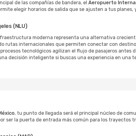
rincipal de las compañías de bandera, el
Aeropuerto Internac
ermite elegir horarios de salida que se ajusten a tus planes,
geles (NLU)
nfraestructura moderna representa una alternativa creciente
do rutas internacionales que permiten conectar con destin
procesos tecnológicos agilizan el flujo de pasajeros antes d
na decisión inteligente si buscas una experiencia en una t
México
, tu punto de llegada será el principal núcleo de co
por ser la puerta de entrada más común para los trayectos t