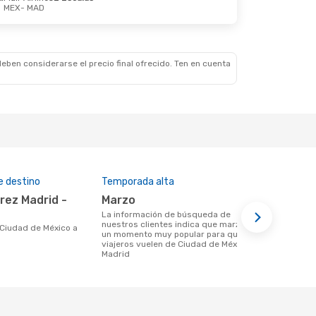
MEX
- MAD
Jue. 3 De Sep.
las
eben considerarse el precio final ofrecido. Ten en cuenta
e destino
Temporada alta
Aerolíneas
marzo
Aeromexico, Iberia, Aer
Lingus
La información de búsqueda de
nuestros clientes indica que marzo es
Aerolinea(s) con vuelos de Ciudad de
un momento muy popular para que los
México a Ma
viajeros vuelen de Ciudad de México a
Madrid