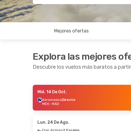
Mejores ofertas
Explora las mejores of
Descubre los vuelos más baratos a parti
Mié. 14 De Oct.
Mié. 30 De Sep.
- Jue. 8 De Oct.
Mar. 13
Aeromexico
Directo
MEX
- MAD
Iberia
1 Escala
Britis
MEX
- MAD
MEX
-
Iberia
1 Escala
Iberia
MAD
- MEX
MAD
-
Lun. 24 De Ago.
Flair Airlines
2 Escalas