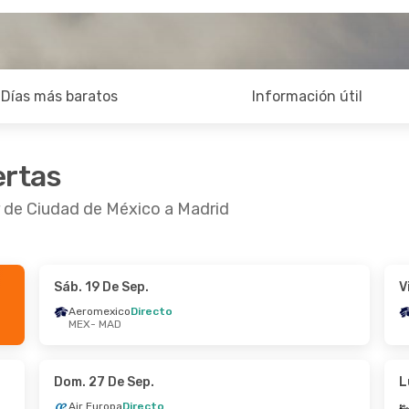
Días más baratos
Información útil
ertas
r de Ciudad de México a Madrid
Sáb. 19 De Sep.
V
 De Oct.
- Mar. 20 De Oct.
Sáb. 12 De Sep.
- 
Aeromexico
Directo
MEX
- MAD
h Airways
Directo
Aeromexico
Direc
 MAD
MEX
- MAD
1 Escala
Aeromexico
Direc
 MEX
MAD
- MEX
Dom. 27 De Sep.
L
Air Europa
Directo