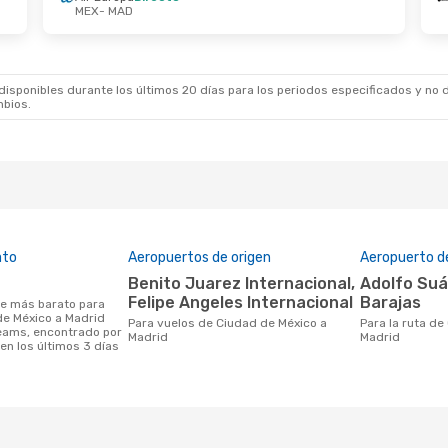
MEX
- MAD
De Nov.
- Lun. 2 De Nov.
Lun. 24 De Ago.
- 
h Airways
1 Escala
Aeromexico
2 Esca
 MAD
MEX
- MAD
h Airways
1 Escala
Avianca
1 Escala
 MEX
MAD
- MEX
sponibles durante los últimos 20 días para los periodos especificados y no d
mbios.
ato
Aeropuertos de origen
Aeropuerto d
Benito Juarez Internacional,
Adolfo Suárez Madrid -
Felipe Angeles Internacional
Barajas
de México a Madrid
Para vuelos de Ciudad de México a
Para la ruta de Ciudad de México a
eams, encontrado por
Madrid
Madrid
en los últimos 3 días