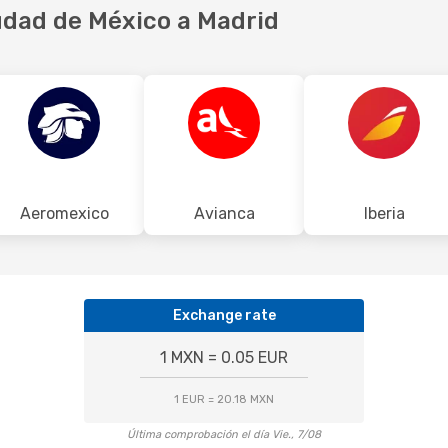
udad de México a Madrid
Aeromexico
Avianca
Iberia
Exchange rate
1 MXN = 0.05 EUR
1 EUR = 20.18 MXN
Última comprobación el día Vie., 7/08