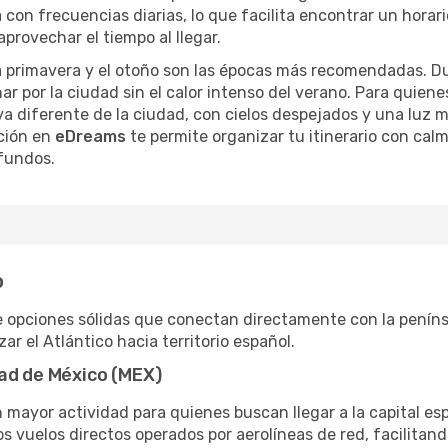
a con frecuencias diarias, lo que facilita encontrar un horari
provechar el tiempo al llegar.
la primavera y el otoño son las épocas más recomendadas. D
 por la ciudad sin el calor intenso del verano. Para quienes 
 diferente de la ciudad, con cielos despejados y una luz mu
ción en
eDreams
te permite organizar tu itinerario con cal
ofundos.
o
de opciones sólidas que conectan directamente con la peníns
ar el Atlántico hacia territorio español.
dad de México (MEX)
 mayor actividad para quienes buscan llegar a la capital es
s vuelos directos operados por aerolíneas de red, facilitand