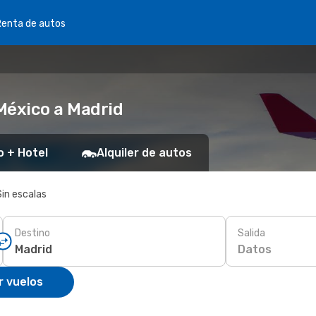
Renta de autos
México a Madrid
o + Hotel
Alquiler de autos
Sin escalas
Destino
Salida
Datos
r vuelos