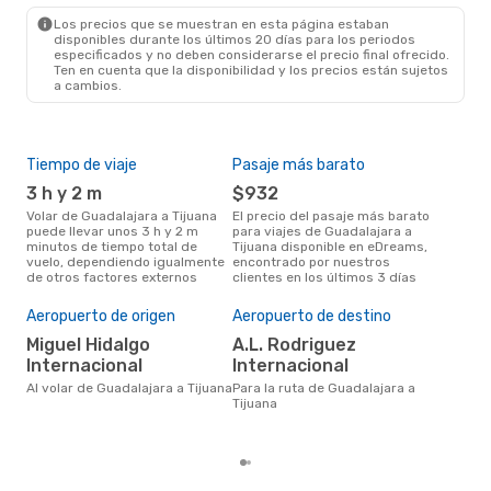
TIJ
- GDL
Los precios que se muestran en esta página estaban
disponibles durante los últimos 20 días para los periodos
especificados y no deben considerarse el precio final ofrecido.
Ten en cuenta que la disponibilidad y los precios están sujetos
a cambios.
Tiempo de viaje
Pasaje más barato
Tem
3 h y 2 m
$932
m
Volar de Guadalajara a Tijuana
El precio del pasaje más barato
La información de búsqueda de
puede llevar unos 3 h y 2 m
para viajes de Guadalajara a
nues
minutos de tiempo total de
Tijuana disponible en eDreams,
mar
vuelo, dependiendo igualmente
encontrado por nuestros
popu
de otros factores externos
clientes en los últimos 3 días
vuel
Cos
Aeropuerto de origen
Aeropuerto de destino
M
Miguel Hidalgo
A.L. Rodriguez
MXN$ 2369 es el costo medio de
un t
Internacional
Internacional
Tiju
Al volar de Guadalajara a Tijuana
Para la ruta de Guadalajara a
res
Tijuana
tota
prec