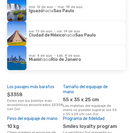
mié. 12 de ago. - mar. 18 de ago.
Iguazú
hacia
Sao Paulo
jue. 13 de ago. - vie. 14 de ago.
Ciudad de México
hacia
Sao Paulo
mar. 4 de ago. - sáb. 8 de ago.
Miami
hacia
Río de Janeiro
Los pasajes más baratos
Tamaño del equipaje de
mano
$3358
55 x 35 x 25 cm
Estos son los boletos más
económicos encontrados $3358
Las maletas del equipaje de
con Gol
mano no pueden superar los 55
x 35 x 25 cm con Gol
Peso del equipaje de mano
Programa de fidelidad
10 kg
Smiles loyalty program
Cómo máximo el equipaje de
La aerolínea Gol presenta su