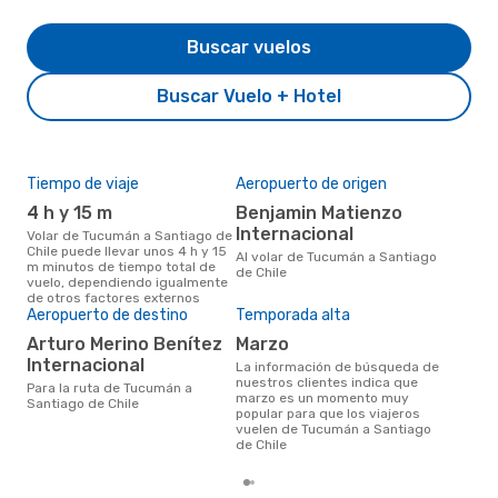
Buscar vuelos
Buscar Vuelo + Hotel
Tiempo de viaje
Aeropuerto de origen
Cos
4 h y 15 m
Benjamin Matienzo
M
Internacional
Volar de Tucumán a Santiago de
MXN$ 5882 es el costo medio de
Chile puede llevar unos 4 h y 15
un 
Al volar de Tucumán a Santiago
m minutos de tiempo total de
Sant
de Chile
vuelo, dependiendo igualmente
una
de otros factores externos
este
Aeropuerto de destino
Temporada alta
prec
Arturo Merino Benítez
marzo
Internacional
La información de búsqueda de
nuestros clientes indica que
Para la ruta de Tucumán a
marzo es un momento muy
Santiago de Chile
popular para que los viajeros
vuelen de Tucumán a Santiago
de Chile