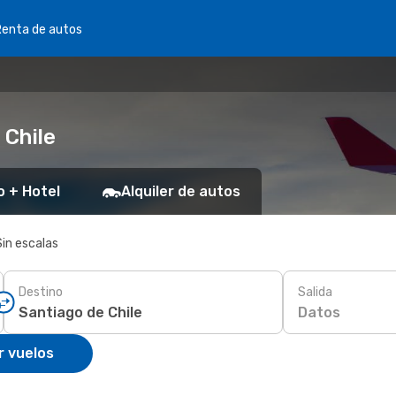
Renta de autos
 Chile
o + Hotel
Alquiler de autos
Sin escalas
Destino
Salida
Datos
r vuelos