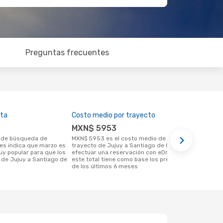
Preguntas frecuentes
lta
Costo medio por trayecto
Mejor mome
MXN$ 5953
noviemb
MXN$ 5953 es el costo medio de un
Según los datos y resultados de
tes indica que marzo es
trayecto de Jujuy a Santiago de Chile al
búsqueda de
 popular para que los
efectuar una reservación con eDreams,
es un momen
n de Jujuy a Santiago de
este total tiene como base los precios
viaja de Juj
de los últimos 6 meses