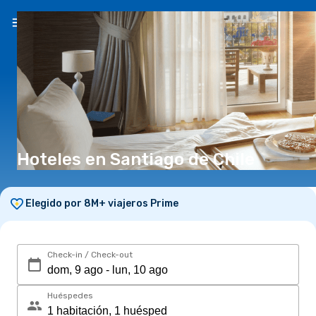
ES
($)
Hoteles en Santiago de Chile
Elegido por 8M+ viajeros Prime
Check-in / Check-out
Huéspedes