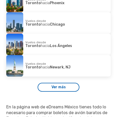
Toronto
hacia
Phoenix
Vuelos desde
Toronto
hacia
Chicago
Vuelos desde
Toronto
hacia
Los Ángeles
Vuelos desde
Toronto
hacia
Newark, NJ
Ver más
En la página web de eDreams México tienes todo lo
necesario para comprar boletos de avión baratos de