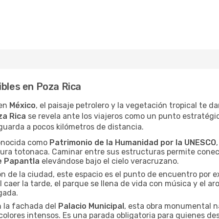
ibles en Poza Rica
 en
México
, el paisaje petrolero y la vegetación tropical te 
za Rica
se revela ante los viajeros como un punto estratég
guarda a pocos kilómetros de distancia.
conocida como
Patrimonio de la Humanidad por la UNESCO
tura totonaca. Caminar entre sus estructuras permite conec
e Papantla
elevándose bajo el cielo veracruzano.
ón de la ciudad, este espacio es el punto de encuentro por 
l caer la tarde, el parque se llena de vida con música y el a
gada.
n la fachada del
Palacio Municipal
, esta obra monumental na
 colores intensos. Es una parada obligatoria para quienes d