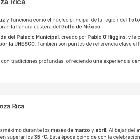
oza Rica
uz
y funciona como el núcleo principal de la región del
Tot
ran la llanura costera del
Golfo de México
.
da del Palacio Municipal
, creado por
Pablo O'Higgins
, y la
 por la UNESCO
. También son puntos de referencia clave el
al con tradiciones profundas, ofreciendo una experiencia cen
oza Rica
o máximo durante los meses de
marzo
y
abril
. Al bajar del 
len superar los
35 °C
. Esta época coincide con la celebració