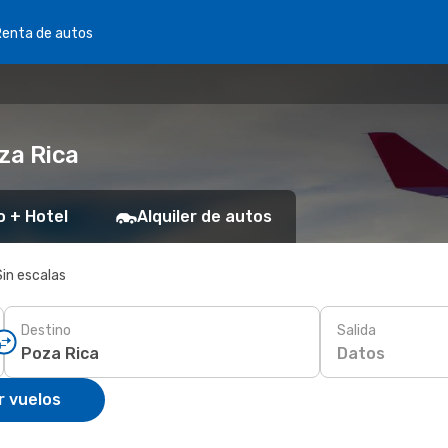
Renta de autos
za Rica
o + Hotel
Alquiler de autos
Sin escalas
Destino
Salida
Datos
r vuelos