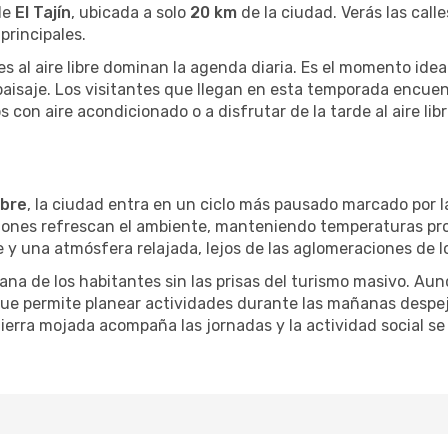
de
El Tajín
, ubicada a solo
20 km
de la ciudad. Verás las ca
principales.
des al aire libre dominan la agenda diaria. Es el momento ide
 paisaje. Los visitantes que llegan en esta temporada enc
s con aire acondicionado o a disfrutar de la tarde al aire libr
bre
, la ciudad entra en un ciclo más pausado marcado por la
aciones refrescan el ambiente, manteniendo temperaturas p
y una atmósfera relajada, lejos de las aglomeraciones de lo
ana de los habitantes sin las prisas del turismo masivo. Aun
 que permite planear actividades durante las mañanas despe
tierra mojada acompaña las jornadas y la actividad social s