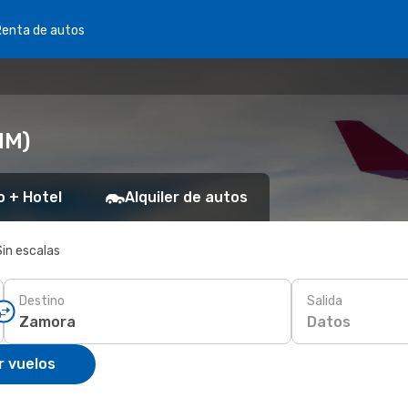
Renta de autos
MM)
o + Hotel
Alquiler de autos
Sin escalas
Destino
Salida
Datos
r vuelos