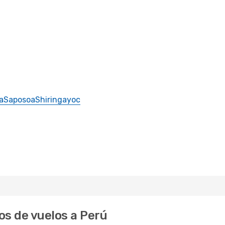
a
Saposoa
Shiringayoc
os de vuelos a Perú