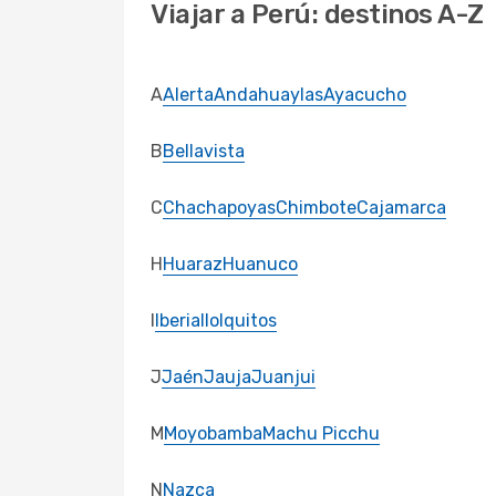
Viajar a Perú: destinos A-Z
A
Alerta
Andahuaylas
Ayacucho
B
Bellavista
C
Chachapoyas
Chimbote
Cajamarca
H
Huaraz
Huanuco
I
Iberia
Ilo
Iquitos
J
Jaén
Jauja
Juanjui
M
Moyobamba
Machu Picchu
N
Nazca