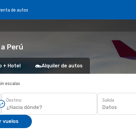
Renta de autos
 a Perú
o + Hotel
Alquiler de autos
Sin escalas
Destino
Salida
Datos
r vuelos