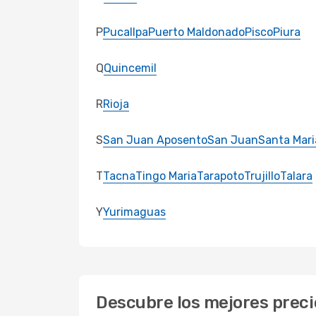
P
Pucallpa
Puerto Maldonado
Pisco
Piura
Q
Quincemil
R
Rioja
S
San Juan Aposento
San Juan
Santa Mari
T
Tacna
Tingo Maria
Tarapoto
Trujillo
Talara
Y
Yurimaguas
Descubre los mejores preci