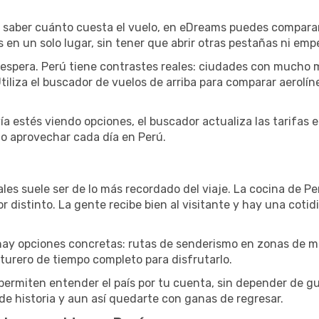
s saber cuánto cuesta el vuelo, en eDreams puedes comparar t
os en un solo lugar, sin tener que abrir otras pestañas ni e
 espera. Perú tiene contrastes reales: ciudades con mucho
 Utiliza el buscador de vuelos de arriba para comparar aerolí
ía estés viendo opciones, el buscador actualiza las tarifas 
o aprovechar cada día en Perú.
es suele ser de lo más recordado del viaje. La cocina de Per
or distinto. La gente recibe bien al visitante y hay una co
e, hay opciones concretas: rutas de senderismo en zonas de
turero de tiempo completo para disfrutarlo.
 permiten entender el país por tu cuenta, sin depender de g
 de historia y aun así quedarte con ganas de regresar.