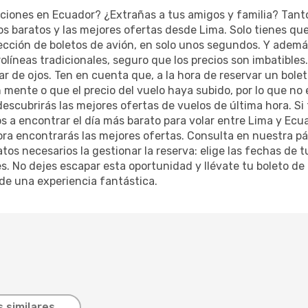
ones en Ecuador? ¿Extrañas a tus amigos y familia? Tanto si
 baratos y las mejores ofertas desde Lima. Solo tienes que
lección de boletos de avión, en solo unos segundos. Y ademá
íneas tradicionales, seguro que los precios son imbatibles.
rar de ojos. Ten en cuenta que, a la hora de reservar un bole
 mente o que el precio del vuelo haya subido, por lo que no 
cubrirás las mejores ofertas de vuelos de última hora. Si t
a encontrar el día más barato para volar entre Lima y Ecuado
hora encontrarás las mejores ofertas. Consulta en nuestra 
tos necesarios la gestionar la reserva: elige las fechas de t
bles. No dejes escapar esta oportunidad y llévate tu boleto d
 de una experiencia fantástica.
 similares