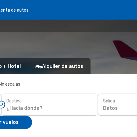
Renta de autos
o + Hotel
Alquiler de autos
Sin escalas
Destino
Salida
Datos
r vuelos