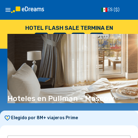
ES
($)
HOTEL FLASH SALE TERMINA EN
--
:
--
:
--
:
--
DÍAS
HORAS
MINUTOS
SEGUNDOS
Hoteles en Pullman - Moscow
Elegido por 8M+ viajeros Prime