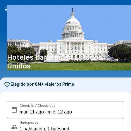
ES
($)
Hoteles baratos en Estados
Unidos
Elegido por 8M+ viajeros Prime
Check-in / Check-out
Huéspedes