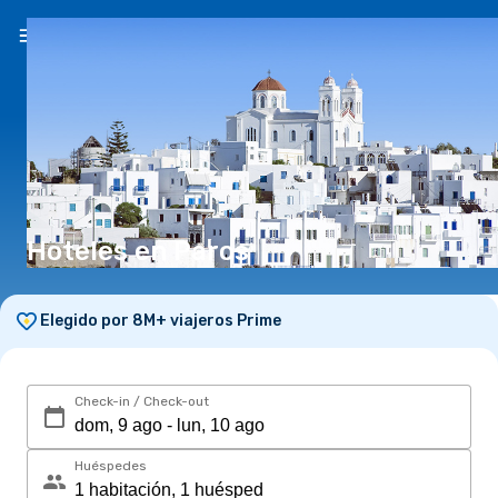
ES
($)
Hoteles en Paros
Elegido por 8M+ viajeros Prime
Check-in / Check-out
Huéspedes