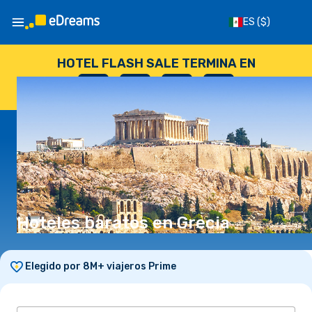
ES
($)
HOTEL FLASH SALE TERMINA EN
--
:
--
:
--
:
--
DÍAS
HORAS
MINUTOS
SEGUNDOS
Hoteles baratos en Grecia
Elegido por 8M+ viajeros Prime