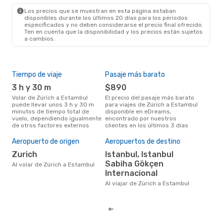
Los precios que se muestran en esta página estaban
disponibles durante los últimos 20 días para los periodos
especificados y no deben considerarse el precio final ofrecido.
Ten en cuenta que la disponibilidad y los precios están sujetos
a cambios.
Tiempo de viaje
Pasaje más barato
Tem
3 h y 30 m
$890
m
Volar de Zúrich a Estambul
El precio del pasaje más barato
La información de búsqueda de
puede llevar unos 3 h y 30 m
para viajes de Zúrich a Estambul
nues
minutos de tiempo total de
disponible en eDreams,
mar
vuelo, dependiendo igualmente
encontrado por nuestros
popu
de otros factores externos
clientes en los últimos 3 días
vuel
Cos
Aeropuerto de origen
Aeropuertos de destino
M
Zurich
Istanbul, Istanbul
MXN$ 2795 es el costo medio de
Sabiha Gökçen
un t
Al volar de Zúrich a Estambul
Esta
Internacional
res
Al viajar de Zúrich a Estambul
tota
prec