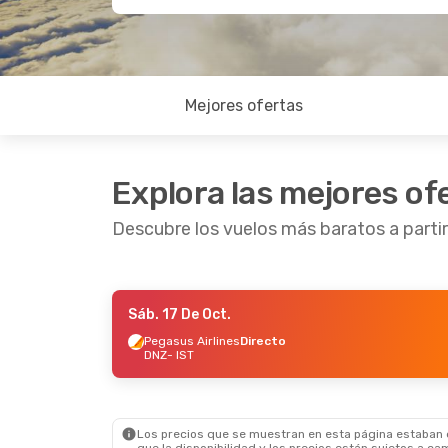
Mejores ofertas
Explora las mejores of
Descubre los vuelos más baratos a partir
Sáb. 17 De Oct.
Sáb. 17 De Oct.
- Mié. 21 De Oct.
Pegasus Airlines
Directo
DNZ
- IST
Pegasus Airlines
Directo
DNZ
- IST
Pegasus Airlines
Directo
IST
- DNZ
Los precios que se muestran en esta página estaban di