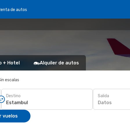
Renta de autos
o + Hotel
Alquiler de autos
Sin escalas
Destino
Salida
Datos
r vuelos