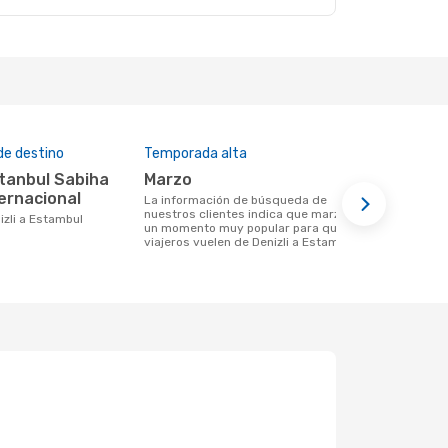
de destino
Temporada alta
Aerolíneas
marzo
Pegasus 
ernacional
La información de búsqueda de
Aerolinea(s) con vuelos de Denizli a
nuestros clientes indica que marzo es
Estambul
nizli a Estambul
un momento muy popular para que los
viajeros vuelen de Denizli a Estambul