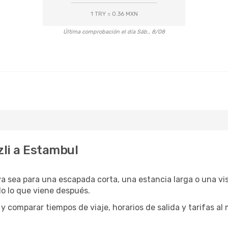
1 TRY = 0.36 MXN
Última comprobación el día Sáb., 8/08
li a Estambul
ya sea para una escapada corta, una estancia larga o una vi
do lo que viene después.
comparar tiempos de viaje, horarios de salida y tarifas al 