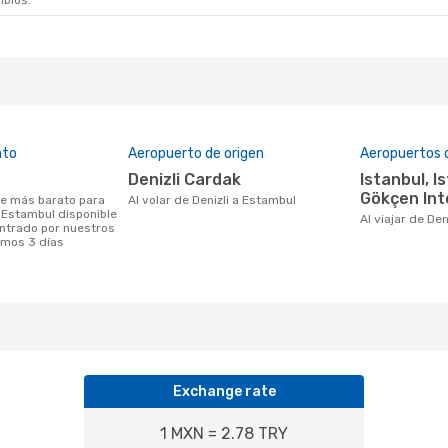
mbios.
ato
Aeropuerto de origen
Aeropuertos 
Denizli Cardak
Istanbul, Istanbul Sabiha
Gökçen Int
Al volar de Denizli a Estambul
a Estambul disponible
Al viajar de De
ntrado por nuestros
timos 3 días
Exchange rate
1 MXN = 2.78 TRY