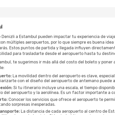
ul
de Denizli a Estambul pueden impactar tu experiencia de via
n múltiples aeropuertos, por lo que siempre es buena idea 
ás. Estos puntos de partida y llegada influyen directamente 
cilidad para trasladarte desde el aeropuerto hasta tu destin
bul, te sugerimos ir más allá del costo del boleto y poner a
le:
uerto:
La movilidad dentro del aeropuerto es clave, especia
iarizarte con el diseño del aeropuerto de antemano puede ah
exión:
Si tu itinerario incluye una escala, el tiempo disponi
 del aeropuerto y la aerolínea. Es un factor importante a co
rto:
Conocer los servicios que ofrece el aeropuerto te permi
itando sorpresas inesperadas.
ransporte:
La distancia de cada aeropuerto al centro de Esta