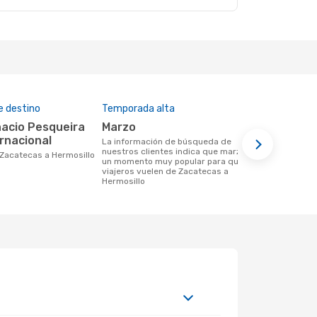
e destino
Temporada alta
Costo medi
marzo
MXN$ 5
ernacional
La información de búsqueda de
MXN$ 5909 es el costo medio de un
nuestros clientes indica que marzo es
trayecto de 
e Zacatecas a Hermosillo
un momento muy popular para que los
efectuar un
viajeros vuelen de Zacatecas a
este total t
Hermosillo
de los últi