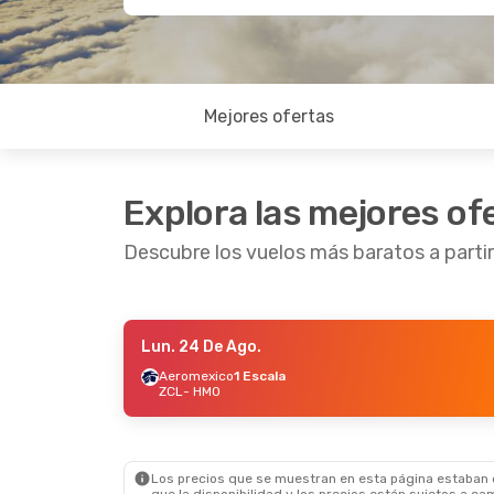
Mejores ofertas
Explora las mejores of
Descubre los vuelos más baratos a parti
Lun. 24 De Ago.
Jue. 27 De Ago.
- Lun. 31 De Ago.
Vie. 11 
Aeromexico
1 Escala
ZCL
- HMO
Aeromexico
1 Escala
Aerom
ZCL
- HMO
ZCL
- 
Aeromexico
1 Escala
Aerom
HMO
- ZCL
HMO
-
Los precios que se muestran en esta página estaban di