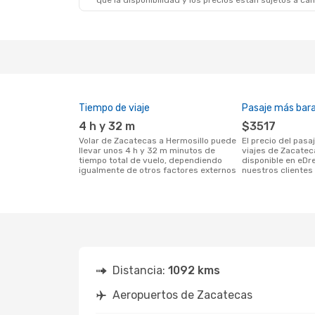
que la disponibilidad y los precios están sujetos a ca
Vie. 2 De Oct.
- Mar. 6 De Oct.
Sáb. 10
Aeromexico
1 Escala
Aerom
ZCL
- HMO
ZCL
- 
Aeromexico
1 Escala
Aerom
HMO
- ZCL
HMO
-
Tiempo de viaje
Pasaje más bar
4 h y 32 m
$3517
Volar de Zacatecas a Hermosillo puede
El precio del pasaje más barato para
llevar unos 4 h y 32 m minutos de
viajes de Zacatec
tiempo total de vuelo, dependiendo
disponible en eDr
igualmente de otros factores externos
nuestros clientes 
Distancia:
1092 kms
Aeropuertos de Zacatecas