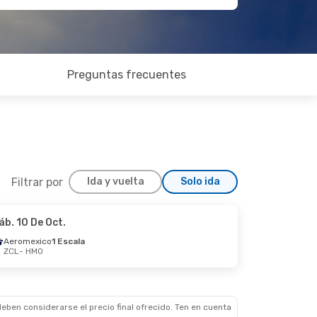
Preguntas frecuentes
Filtrar por
Ida y vuelta
Solo ida
áb. 10 De Oct.
Vie. 25 De Sep.
Aeromexico
1 Escala
ZCL
- HMO
la
la
eben considerarse el precio final ofrecido. Ten en cuenta