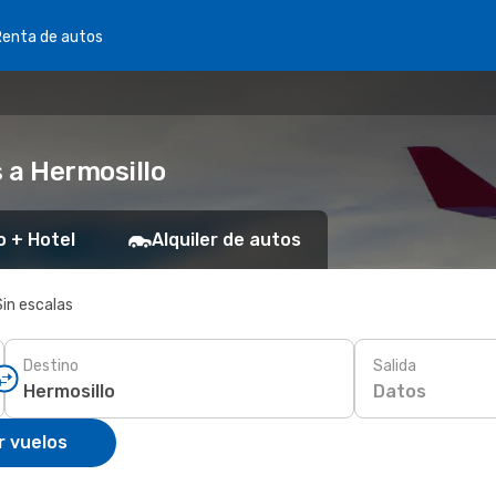
Renta de autos
 a Hermosillo
o + Hotel
Alquiler de autos
Sin escalas
Destino
Salida
Datos
r vuelos