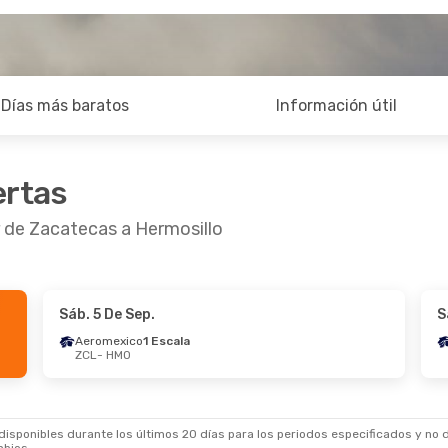
Días más baratos
Información útil
ertas
r de Zacatecas a Hermosillo
Sáb. 5 De Sep.
S
De Sep.
- Dom. 13 De Sep.
Jue. 17 De Sep.
- 
Aeromexico
1 Escala
ZCL
- HMO
exico
1 Escala
Aeromexico
1 Esca
HMO
ZCL
- HMO
exico
1 Escala
Aeromexico
1 Esca
 ZCL
HMO
- ZCL
sponibles durante los últimos 20 días para los periodos especificados y no d