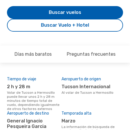
Buscar vuelos
Buscar Vuelo + Hotel
Días más baratos
Preguntas frecuentes
Tiempo de viaje
Aeropuerto de origen
Cos
2 h y 28 m
Tucson Internacional
M
Volar de Tucson a Hermosillo
Al volar de Tucson a Hermosillo
MXN$ 11391 es el costo medio de
puede llevar unos 2 h y 28 m
un 
minutos de tiempo total de
Herm
vuelo, dependiendo igualmente
res
de otros factores externos
tota
Aeropuerto de destino
Temporada alta
prec
General Ignacio
marzo
Pesqueira Garcia
La información de búsqueda de