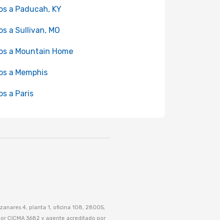
os a Paducah, KY
os a Sullivan, MO
os a Mountain Home
os a Memphis
os a Paris
anares 4, planta 1, oficina 108, 28005,
 por CICMA 3682 y agente acreditado por