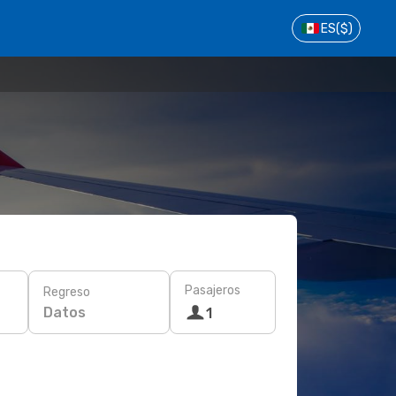
ES
($)
Pasajeros
Regreso
Datos
1