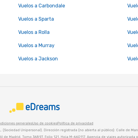
Vuelos a Carbondale
Vuel
Vuelos a Sparta
Vuel
Vuelos a Rolla
Vuel
Vuelos a Murray
Vuel
Vuelos a Jackson
Vuel
ndiciones generales
Uso de cookies
Política de privacidad
Sociedad Unipersonal). Dirección registrada (no abierta al público): Calle de Manz
l de Madrid, Tomo 36897, Folio 121, Hoja M-660117. Agencia de viajes autorizada