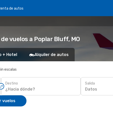
Renta de autos
de vuelos a Poplar Bluff, MO
o + Hotel
Alquiler de autos
Sin escalas
Destino
Salida
Datos
r vuelos