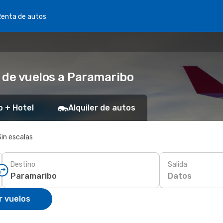
Renta de autos
 de vuelos a Paramaribo
o + Hotel
Alquiler de autos
Sin escalas
Destino
Salida
Datos
r vuelos