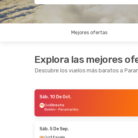
Mejores ofertas
Explora las mejores of
Descubre los vuelos más baratos a Para
Sáb. 10 De Oct.
Lun. 21 De Sep.
- Dom. 27 De Sep.
Mié. 30
Gol
Directo
Belém
- Paramaribo
Copa Airlines
1 Escala
Copa A
Puerto España
- Paramaribo
Pana
Copa Airlines
1 Escala
Copa A
Paramaribo
- Puerto España
Param
Sáb. 5 De Sep.
Gol
1 Escala