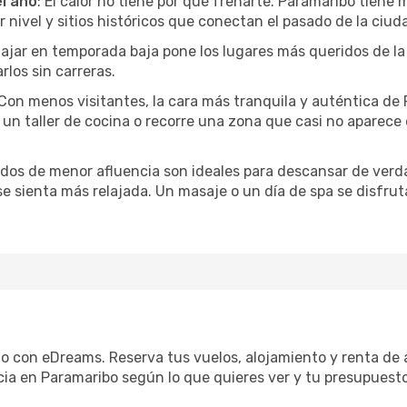
el año
: El calor no tiene por qué frenarte. Paramaribo tiene 
ivel y sitios históricos que conectan el pasado de la ciuda
Viajar en temporada baja pone los lugares más queridos de la
rlos sin carreras.
 Con menos visitantes, la cara más tranquila y auténtica de
un taller de cocina o recorre una zona que casi no aparece en
iodos de menor afluencia son ideales para descansar de verda
 se sienta más relajada. Un masaje o un día de spa se disfr
lo con eDreams. Reserva tus vuelos, alojamiento y renta de a
ia en Paramaribo según lo que quieres ver y tu presupuesto