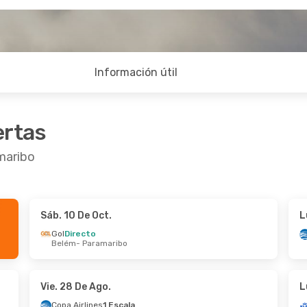
Información útil
ertas
maribo
Sáb. 10 De Oct.
L
 De Sep.
- Vie. 2 De Oct.
Sáb. 5 De Sep.
- D
Gol
Directo
Belém
- Paramaribo
irlines
Directo
Gol
1 Escala
ma
- Paramaribo
Río De Janeiro
- P
irlines
Directo
Gol
1 Escala
aribo
- Panama
Paramaribo
- Río D
Vie. 28 De Ago.
L
Copa Airlines
1 Escala