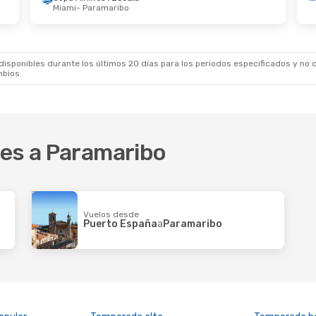
Miami
- Paramaribo
 De Ago.
- Mar. 1 De Sep.
irlines
1 Escala
d De México
- Paramaribo
irlines
1 Escala
aribo
- Ciudad De México
sponibles durante los últimos 20 días para los periodos especificados y no d
mbios.
res a Paramaribo
Vuelos desde
Puerto España
a
Paramaribo