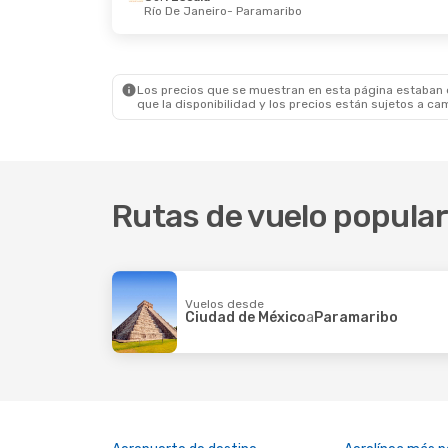
Río De Janeiro
- Paramaribo
Lun. 12 De Oct.
- Vie. 16 De Oct.
Sáb. 29
Copa Airlines
1 Escala
Copa A
Ciudad De México
- Paramaribo
Ciuda
Copa Airlines
1 Escala
Copa A
Paramaribo
- Ciudad De México
Param
Los precios que se muestran en esta página estaban di
que la disponibilidad y los precios están sujetos a ca
Rutas de vuelo popula
Vuelos desde
Ciudad de México
a
Paramaribo