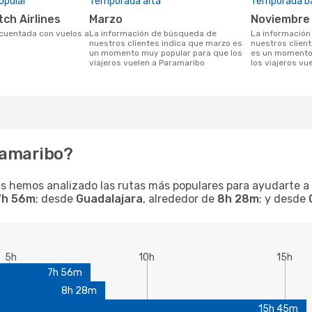
opular
Temporada alta
Temporada b
tch Airlines
marzo
noviembre
La información de búsqueda de
La información de búsqueda de
nuestros clientes indica que marzo es
nuestros clien
un momento muy popular para que los
es un momento 
viajeros vuelen a Paramaribo
los viajeros vu
ramaribo?
s hemos analizado las rutas más populares para ayudarte a p
7h 56m
; desde
Guadalajara
, alrededor de
8h 28m
; y desde
5h
10h
15h
7h 56m
8h 28m
15h 45m