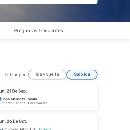
Preguntas frecuentes
Filtrar por
Ida y vuelta
Solo ida
un. 21 De Sep.
om. 13 De Sep.
Copa Airlines
1 Escala
Puerto España
- Paramaribo
aramaribo
e Janeiro
un. 26 De Oct.
Klm Royal Dutch Airlines
Directo