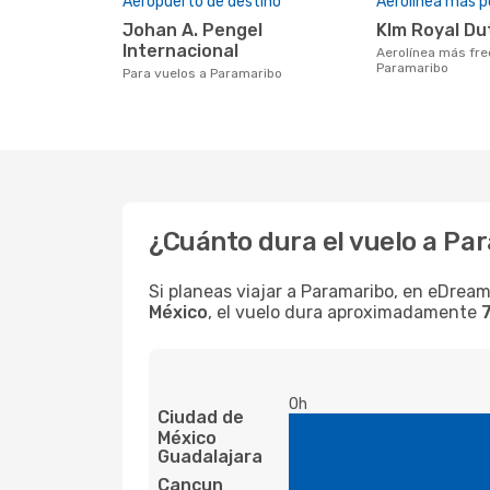
Aeropuerto de destino
Aerolínea más p
Johan A. Pengel
Klm Royal Du
Internacional
Aerolínea más frecuentada con vuelos a
Paramaribo
Para vuelos a Paramaribo
¿Cuánto dura el vuelo a Pa
Si planeas viajar a Paramaribo, en eDream
México
, el vuelo dura aproximadamente
0h
Ciudad de
México
Guadalajara
Cancun