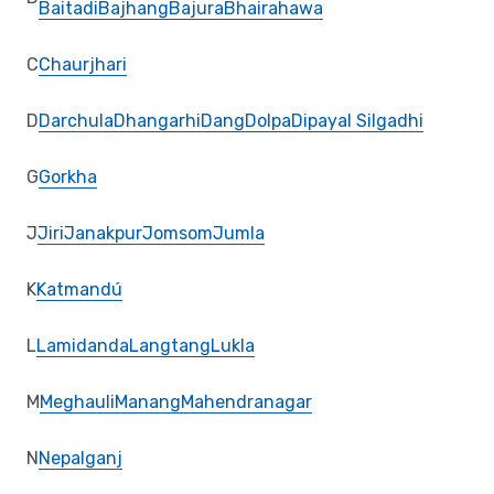
Baitadi
Bajhang
Bajura
Bhairahawa
C
Chaurjhari
D
Darchula
Dhangarhi
Dang
Dolpa
Dipayal Silgadhi
G
Gorkha
J
Jiri
Janakpur
Jomsom
Jumla
K
Katmandú
L
Lamidanda
Langtang
Lukla
M
Meghauli
Manang
Mahendranagar
N
Nepalganj