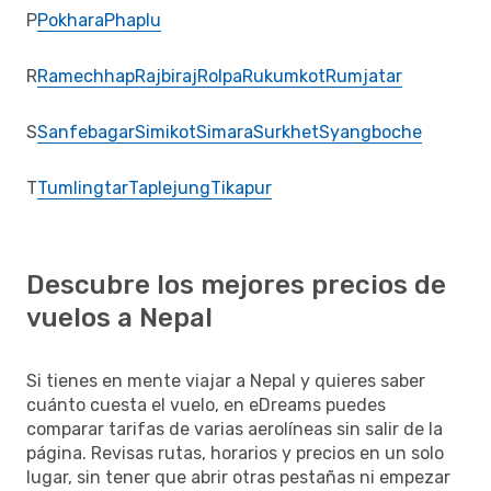
P
Pokhara
Phaplu
R
Ramechhap
Rajbiraj
Rolpa
Rukumkot
Rumjatar
S
Sanfebagar
Simikot
Simara
Surkhet
Syangboche
T
Tumlingtar
Taplejung
Tikapur
Descubre los mejores precios de
vuelos a Nepal
Si tienes en mente viajar a Nepal y quieres saber
cuánto cuesta el vuelo, en eDreams puedes
comparar tarifas de varias aerolíneas sin salir de la
página. Revisas rutas, horarios y precios en un solo
lugar, sin tener que abrir otras pestañas ni empezar