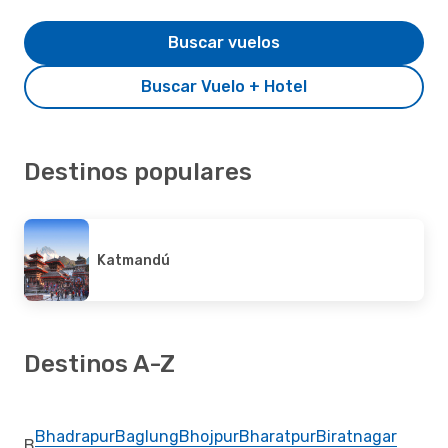
Buscar vuelos
Buscar Vuelo + Hotel
Destinos populares
Katmandú
Destinos A-Z
Bhadrapur
Baglung
Bhojpur
Bharatpur
Biratnagar
B