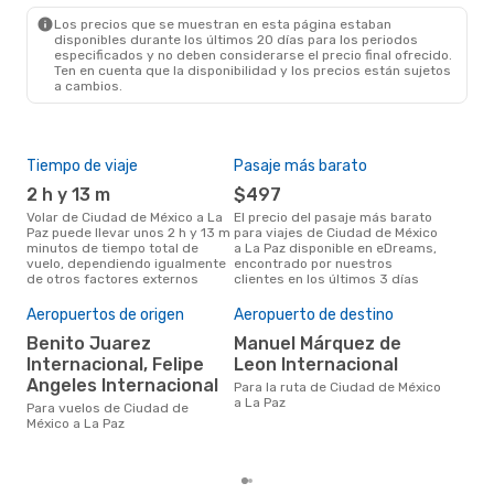
LAP
- MEX
Los precios que se muestran en esta página estaban
disponibles durante los últimos 20 días para los periodos
especificados y no deben considerarse el precio final ofrecido.
Ten en cuenta que la disponibilidad y los precios están sujetos
a cambios.
Tiempo de viaje
Pasaje más barato
Tem
2 h y 13 m
$497
m
Volar de Ciudad de México a La
El precio del pasaje más barato
La información de búsqueda de
Paz puede llevar unos 2 h y 13 m
para viajes de Ciudad de México
nues
minutos de tiempo total de
a La Paz disponible en eDreams,
mar
vuelo, dependiendo igualmente
encontrado por nuestros
popu
de otros factores externos
clientes en los últimos 3 días
vue
Paz
Cos
Aeropuertos de origen
Aeropuerto de destino
M
Benito Juarez
Manuel Márquez de
Internacional, Felipe
Leon Internacional
MXN$ 3157 es el costo medio de
un 
Angeles Internacional
Para la ruta de Ciudad de México
Méxi
a La Paz
Para vuelos de Ciudad de
res
México a La Paz
tota
prec