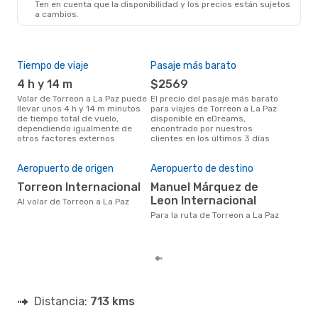
Ten en cuenta que la disponibilidad y los precios están sujetos
LAP
- TRC
a cambios.
Tiempo de viaje
Pasaje más barato
Tem
4 h y 14 m
$2569
m
Volar de Torreon a La Paz puede
El precio del pasaje más barato
La información de búsqueda de
llevar unos 4 h y 14 m minutos
para viajes de Torreon a La Paz
nues
de tiempo total de vuelo,
disponible en eDreams,
mar
dependiendo igualmente de
encontrado por nuestros
popu
otros factores externos
clientes en los últimos 3 días
vuel
Cos
M
Aeropuerto de origen
Aeropuerto de destino
MXN$ 4977 es el costo medio de
Torreon Internacional
Manuel Márquez de
un t
Leon Internacional
Al volar de Torreon a La Paz
al e
eDr
Para la ruta de Torreon a La Paz
base
mes
Distancia:
713 kms