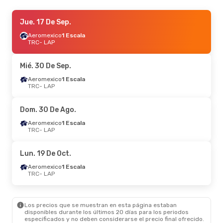
Vie. 2 De Oct.
Jue. 17 De Sep.
- Mié. 7 De Oct.
Aeromexico
Aeromexico
1 Escala
1 Escala
TRC
TRC
- LAP
- LAP
Aeromexico
1 Escala
LAP
- TRC
Mié. 30 De Sep.
Jue. 27 De Ago.
Aeromexico
1 Escala
- Mar. 1 De Sep.
TRC
- LAP
Aeromexico
1 Escala
TRC
- LAP
Aeromexico
1 Escala
Dom. 30 De Ago.
LAP
- TRC
Aeromexico
1 Escala
TRC
- LAP
Mar. 22 De Sep.
- Mar. 29 De Sep.
Aeromexico
1 Escala
Lun. 19 De Oct.
TRC
- LAP
Aeromexico
1 Escala
Aeromexico
1 Escala
LAP
- TRC
TRC
- LAP
Vie. 11 De Sep.
- Vie. 18 De Sep.
Los precios que se muestran en esta página estaban
Aeromexico
1 Escala
disponibles durante los últimos 20 días para los periodos
TRC
- LAP
especificados y no deben considerarse el precio final ofrecido.
Aeromexico
1 Escala