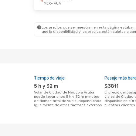
MEX
- AUA
Sáb. 19 De Sep.
- Mié. 23 De Sep.
Lun. 28
Avianca
1 Escala
Avian
MEX
- AUA
MEX
- 
Avianca
1 Escala
Copa A
AUA
- MEX
AUA
- 
Los precios que se muestran en esta página estaban di
que la disponibilidad y los precios están sujetos a ca
Tiempo de viaje
Pasaje más bar
5 h y 32 m
$3811
Volar de Ciudad de México a Aruba
El precio del pasaje más barato para
puede llevar unos 5 h y 32 m minutos
viajes de Ciudad 
de tiempo total de vuelo, dependiendo
disponible en eDr
igualmente de otros factores externos
nuestros clientes 