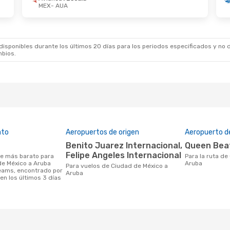
MEX
- AUA
 De Sep.
- Lun. 5 De Oct.
Jue. 29 De Oct.
- 
ca
1 Escala
Avianca
1 Escala
AUA
MEX
- AUA
irlines
1 Escala
Copa Airlines
1 Esc
MEX
AUA
- MEX
sponibles durante los últimos 20 días para los periodos especificados y no d
mbios.
ato
Aeropuertos de origen
Aeropuerto d
Benito Juarez Internacional,
Queen Bea
Felipe Angeles Internacional
Para la ruta de Ciudad de México a
de México a Aruba
Aruba
Para vuelos de Ciudad de México a
eams, encontrado por
Aruba
en los últimos 3 días