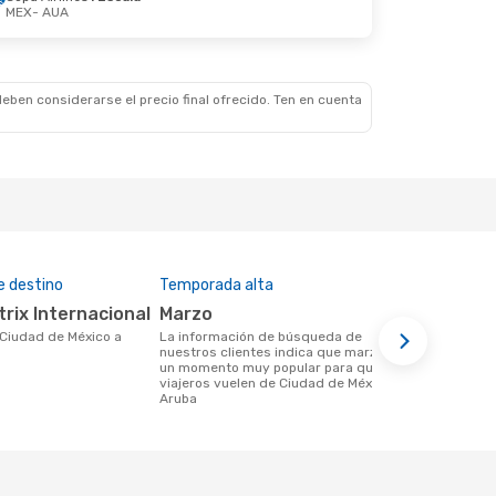
MEX
- AUA
Dom. 1 De Nov.
ala
eben considerarse el precio final ofrecido. Ten en cuenta
e destino
Temporada alta
Costo medi
trix Internacional
marzo
MXN$ 11
La información de búsqueda de
MXN$ 11276 es el costo medio de un
nuestros clientes indica que marzo es
trayecto de 
un momento muy popular para que los
efectuar un
viajeros vuelen de Ciudad de México a
este total t
Aruba
de los últi