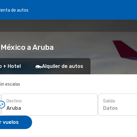
Renta de autos
 México a Aruba
o + Hotel
Alquiler de autos
Sin escalas
Destino
Salida
Datos
r vuelos