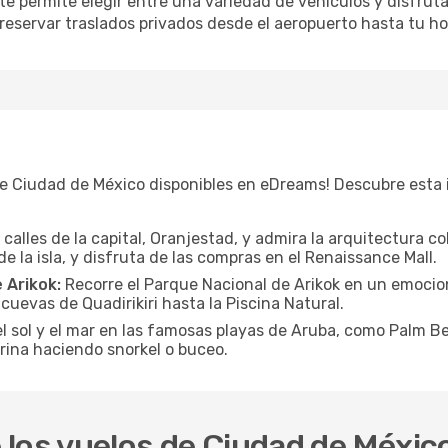
permite elegir entre una variedad de vehículos y disfrutar de
 reservar traslados privados desde el aeropuerto hasta tu h
e Ciudad de México disponibles en eDreams! Descubre esta 
 calles de la capital, Oranjestad, y admira la arquitectura co
 la isla, y disfruta de las compras en el Renaissance Mall.
 Arikok:
Recorre el Parque Nacional de Arikok en un emocion
s cuevas de Quadirikiri hasta la Piscina Natural.
l sol y el mar en las famosas playas de Aruba, como Palm 
arina haciendo snorkel o buceo.
los vuelos de Ciudad de Méxic