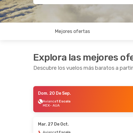
Mejores ofertas
Explora las mejores of
Descubre los vuelos más baratos a parti
Dom. 20 De Sep.
Vie. 16 De Oct.
- Jue. 22 De Oct.
Dom. 23
Avianca
1 Escala
MEX
- AUA
Copa Airlines
1 Escala
Avian
MEX
- AUA
MEX
- 
Copa Airlines
1 Escala
Avian
AUA
- MEX
AUA
- 
Mar. 27 De Oct.
Avianca
1 Escala