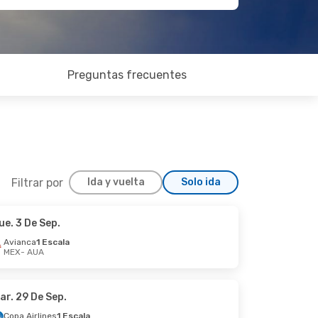
Preguntas frecuentes
Filtrar por
Ida y vuelta
Solo ida
ue. 3 De Sep.
om. 13 De Sep.
Avianca
1 Escala
MEX
- AUA
ar. 29 De Sep.
Copa Airlines
1 Escala