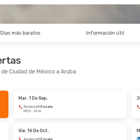
Días más baratos
Información útil
ertas
r de Ciudad de México a Aruba
Mar. 1 De Sep.
J
 De Ago.
- Vie. 28 De Ago.
Vie. 11 De Sep.
- D
Avianca
1 Escala
MEX
- AUA
ca
1 Escala
Avianca
1 Escala
AUA
MEX
- AUA
ca
1 Escala
Avianca
1 Escala
MEX
AUA
- MEX
Vie. 16 De Oct.
M
Avianca
1 Escala