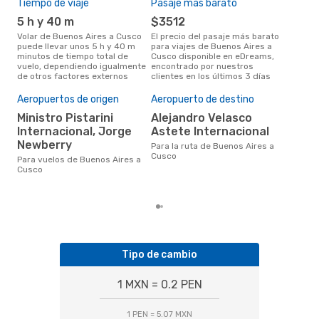
Tiempo de viaje
Pasaje más barato
Tem
5 h y 40 m
$3512
m
Volar de Buenos Aires a Cusco
El precio del pasaje más barato
La información de búsqueda de
puede llevar unos 5 h y 40 m
para viajes de Buenos Aires a
nues
minutos de tiempo total de
Cusco disponible en eDreams,
mar
vuelo, dependiendo igualmente
encontrado por nuestros
popu
de otros factores externos
clientes en los últimos 3 días
vue
Mej
Aeropuertos de origen
Aeropuerto de destino
res
Ministro Pistarini
Alejandro Velasco
d
Internacional, Jorge
Astete Internacional
Según los datos y resultados de
Newberry
Para la ruta de Buenos Aires a
bús
Cusco
Para vuelos de Buenos Aires a
sep
Cusco
que
Bue
Tipo de cambio
1 MXN = 0.2 PEN
1 PEN = 5.07 MXN