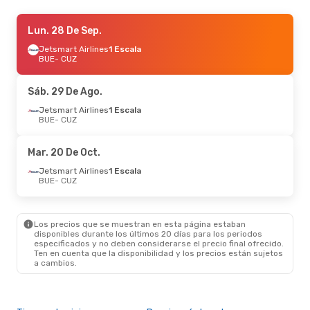
Jue. 10 De Sep.
Lun. 28 De Sep.
- Mié. 16 De Sep.
Jetsmart Airlines
Jetsmart Airlines
1 Escala
1 Escala
BUE
BUE
- CUZ
- CUZ
Jetsmart Airlines
1 Escala
CUZ
- BUE
Sáb. 29 De Ago.
Jue. 27 De Ago.
Jetsmart Airlines
- Mié. 2 De Sep.
1 Escala
BUE
- CUZ
Jetsmart Airlines
1 Escala
BUE
- CUZ
Jetsmart Airlines
1 Escala
Mar. 20 De Oct.
CUZ
- BUE
Jetsmart Airlines
1 Escala
BUE
- CUZ
Jue. 22 De Oct.
- Dom. 25 De Oct.
Jetsmart Airlines
1 Escala
BUE
- CUZ
Los precios que se muestran en esta página estaban
Jetsmart Airlines
1 Escala
disponibles durante los últimos 20 días para los periodos
CUZ
- BUE
especificados y no deben considerarse el precio final ofrecido.
Ten en cuenta que la disponibilidad y los precios están sujetos
a cambios.