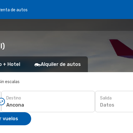
Renta de autos
I)
o + Hotel
Alquiler de autos
Sin escalas
Destino
Salida
Datos
r vuelos