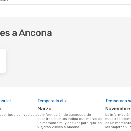
mbios.
res a Ancona
opular
Temporada alta
Temporada b
a
marzo
noviembre
La información de búsqueda de
La información de búsqueda de
nuestros clientes indica que marzo es
nuestros clien
un momento muy popular para que los
es un momento 
viajeros vuelen a Ancona
los viajeros vu