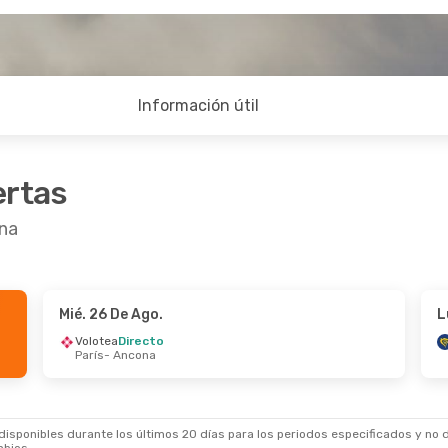
Información útil
ertas
ona
Mié. 26 De Ago.
L
De Oct.
- Dom. 11 De Oct.
Jue. 27 De Ago.
- 
Volotea
Directo
París
- Ancona
a
Directo
Ryanair
Directo
d
- Ancona
Bruselas
- Ancona
a
Directo
Ryanair
Directo
a
- Madrid
Ancona
- Bruselas
sponibles durante los últimos 20 días para los periodos especificados y no d