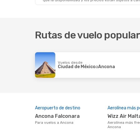
que la disponibilidad y los precios están sujetos a ca
Mié. 9 De Sep.
- Lun. 14 De Sep.
Danish Air Transport
Directo
Milán
- Ancona
Danish Air Transport
Directo
Ancona
- Milán
Rutas de vuelo popula
Vuelos desde
Ciudad de México
a
Ancona
Aeropuerto de destino
Aerolínea más p
Ancona Falconara
Wizz Air Malt
Para vuelos a Ancona
Aerolínea más frecuentada con vuelos a
Ancona