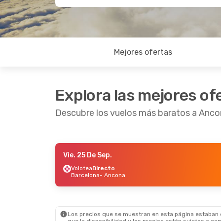
Mejores ofertas
Explora las mejores of
Descubre los vuelos más baratos a Anc
Vie. 25 De Sep.
Vie. 25 De Sep.
- Lun. 28 De Sep.
Jue. 8 
Volotea
Directo
Barcelona
- Ancona
Volotea
Directo
Volote
Barcelona
- Ancona
Madri
Volotea
Directo
Volote
Ancona
- Barcelona
Ancon
Los precios que se muestran en esta página estaban di