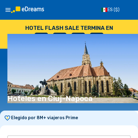
ES
($)
HOTEL FLASH SALE TERMINA EN
--
:
--
:
--
:
--
DÍAS
HORAS
MINUTOS
SEGUNDOS
Hoteles en Cluj-Napoca
Elegido por 8M+ viajeros Prime