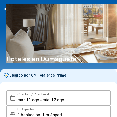
ES
($)
Hoteles en Dumaguete
Elegido por 8M+ viajeros Prime
Check-in / Check-out
Huéspedes