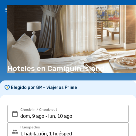
ES
($)
Hoteles en Camiguin Island
Elegido por 8M+ viajeros Prime
Check-in / Check-out
Huéspedes