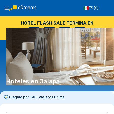
ES
($)
HOTEL FLASH SALE TERMINA EN
--
:
--
:
--
:
--
DÍAS
HORAS
MINUTOS
SEGUNDOS
Hoteles en Jalapa
Elegido por 8M+ viajeros Prime