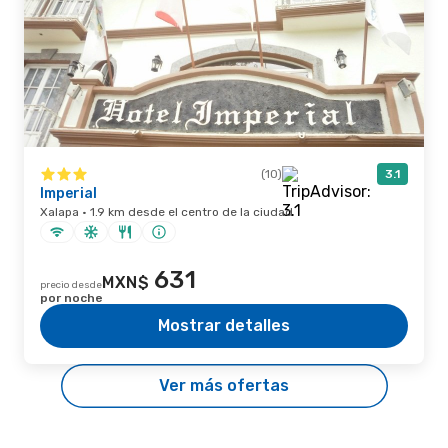
(10)
3.1
Imperial
Xalapa · 1.9 km desde el centro de la ciudad
631
MXN$
precio desde
por noche
Mostrar detalles
Ver más ofertas