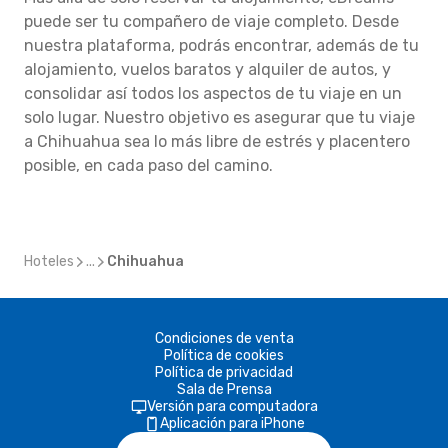
puede ser tu compañero de viaje completo. Desde
nuestra plataforma, podrás encontrar, además de tu
alojamiento, vuelos baratos y alquiler de autos, y
consolidar así todos los aspectos de tu viaje en un
solo lugar. Nuestro objetivo es asegurar que tu viaje
a Chihuahua sea lo más libre de estrés y placentero
posible, en cada paso del camino.
Hoteles
...
Chihuahua
Condiciones de venta
Política de cookies
Política de privacidad
Sala de Prensa
Versión para computadora
Aplicación para iPhone