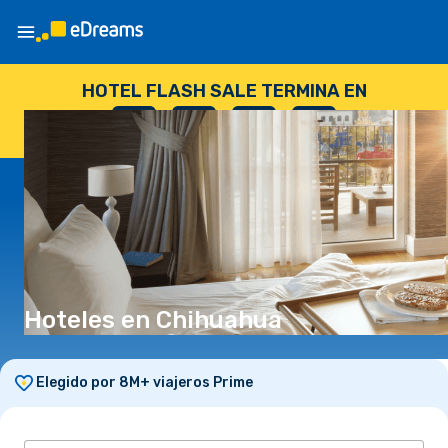
HOTEL FLASH SALE TERMINA EN
--
:
--
:
--
:
--
DÍAS
HORAS
MINUTOS
SEGUNDOS
Hoteles en Chihuahua
Elegido por 8M+ viajeros Prime