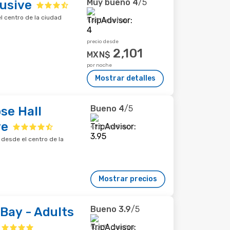
Muy bueno
4
/5
lusive
l centro de la ciudad
1,381 reseñas
precio desde
2,101
MXN$
por noche
Mostrar detalles
Bueno
4
/5
se Hall
ve
426 reseñas
desde el centro de la
Mostrar precios
Bueno
3.9
/5
Bay - Adults
10,476 reseñas