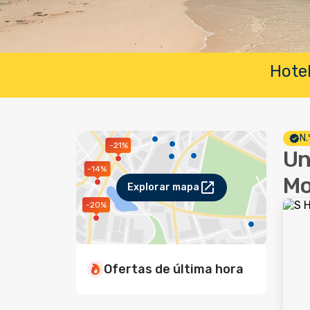
Hotel
N.
-21%
Un
-14%
Mo
Explorar mapa
-20%
Ofertas de última hora