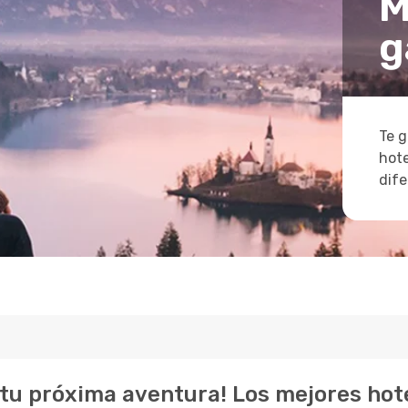
M
g
Te g
hote
dife
tu próxima aventura! Los mejores hot