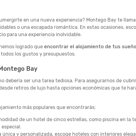
 sumergirte en una nueva experiencia? Montego Bay te llam
lvidables o una escapada romántica. En estas ocasiones, esco
io para una experiencia inolvidable.
, hemos logrado que
encontrar el alojamiento de tus sueño
todos los gustos y presupuestos.
 Montego Bay
no debería ser una tarea tediosa. Para asegurarnos de cubr
esde retiros de lujo hasta opciones económicas que te hará
lojamiento más populares que encontrarás:
omodidad de un hotel de cinco estrellas, como piscina en la 
 especial.
a única y personalizada, escoge hoteles con interiores eleg