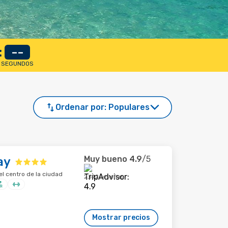
:
--
SEGUNDOS
Ordenar por:
Populares
Muy bueno
4.9
/5
ay
el centro de la ciudad
2,142 reseñas
Mostrar precios