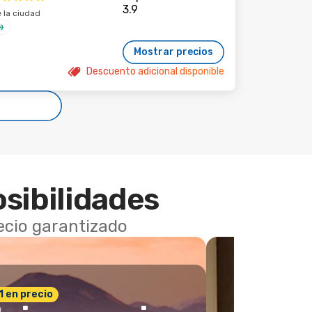
 la ciudad
Mostrar precios
Descuento adicional disponible
osibilidades
recio garantizado
 1 en precio