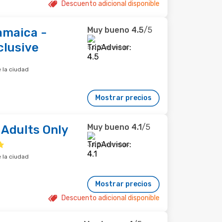
Descuento adicional disponible
Muy bueno
4.5
/5
amaica -
clusive
5,082 reseñas
 la ciudad
Mostrar precios
Muy bueno
4.1
/5
 Adults Only
3,853 reseñas
 la ciudad
Mostrar precios
Descuento adicional disponible