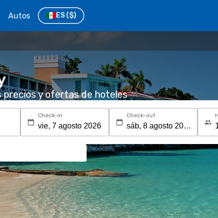
Autos
ES
($)
y
s precios y ofertas de hoteles
Check-in
Check-out