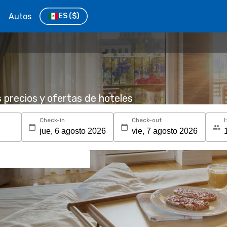
Autos
ES
($)
s precios y ofertas de hoteles
Check-in
Check-out