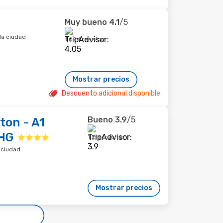
Muy bueno
4.1
/5
la ciudad
1,094 reseñas
Mostrar precios
Descuento adicional disponible
Bueno
3.9
/5
ton - A1
IHG
1,211 reseñas
 ciudad
Mostrar precios