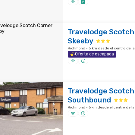
Travelodge Scotch
Skeeby
Richmond · 5 km desde el centro de la
Oferta de escapada
Travelodge Scotch
Southbound
Richmond · 6 km desde el centro de la