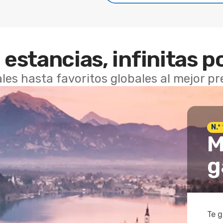
 estancias, infinitas p
les hasta favoritos globales al mejor p
N.º
M
g
Te g