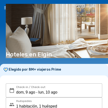
ES
($)
Hoteles en Elgin
Elegido por 8M+ viajeros Prime
Check-in / Check-out
Huéspedes