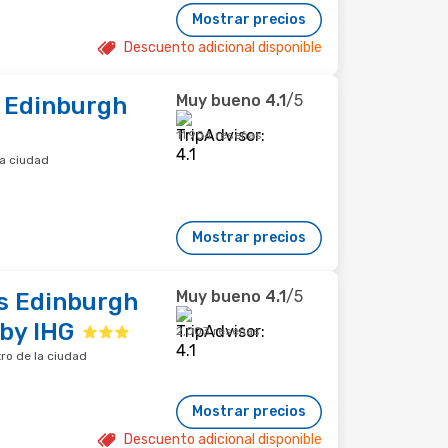
Mostrar precios
Descuento adicional disponible
Muy bueno
4.1
/5
 Edinburgh
11,904 reseñas
la ciudad
Mostrar precios
Muy bueno
4.1
/5
ss Edinburgh
 by IHG
2,003 reseñas
tro de la ciudad
Mostrar precios
Descuento adicional disponible