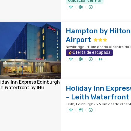
Ubicación central
Hampton by Hilton
Airport
Newbridge · 11 km desde el centro de 
Oferta de escapada
Holiday Inn Expre
- Leith Waterfront
Leith, Edinburgh · 2.9 km desde el cen