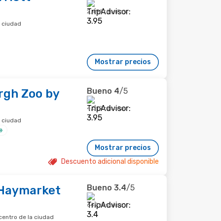
2,491 reseñas
a ciudad
Mostrar precios
Bueno
4
/5
rgh Zoo by
4,319 reseñas
a ciudad
Mostrar precios
Descuento adicional disponible
Bueno
3.4
/5
 Haymarket
649 reseñas
centro de la ciudad