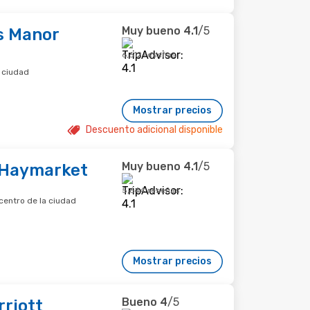
Muy bueno
4.1
/5
s Manor
6,612 reseñas
a ciudad
Mostrar precios
Descuento adicional disponible
Muy bueno
4.1
/5
 Haymarket
5,644 reseñas
centro de la ciudad
Mostrar precios
Bueno
4
/5
rriott