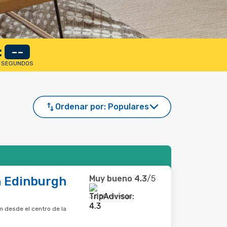
:
--
SEGUNDOS
Ordenar por:
Populares
Muy bueno
4.3
/5
n Edinburgh
3,530 reseñas
m desde el centro de la