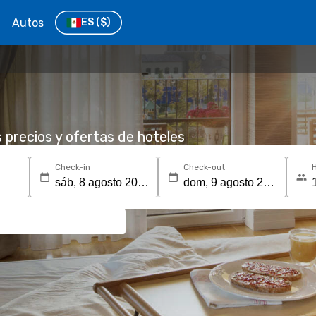
Autos
ES
($)
s precios y ofertas de hoteles
Check-in
Check-out