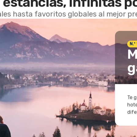
 estancias, infinitas p
les hasta favoritos globales al mejor p
N.º
M
g
Te g
hote
dife