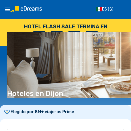
ES
($)
HOTEL FLASH SALE TERMINA EN
--
:
--
:
--
:
--
DÍAS
HORAS
MINUTOS
SEGUNDOS
Hoteles en Dijon
Elegido por 8M+ viajeros Prime