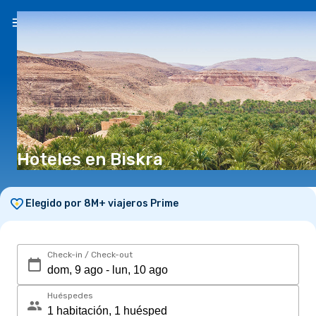
ES
($)
Hoteles en Biskra
Elegido por 8M+ viajeros Prime
Check-in / Check-out
Huéspedes