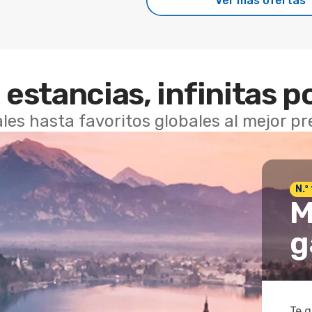
Ver más ofertas
 estancias, infinitas p
les hasta favoritos globales al mejor p
N.º
M
g
Te g