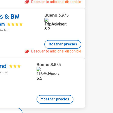
Descuento adicional disponible
Bueno
3.9
/5
ys & BW
on
4,131 reseñas
ciudad
Mostrar precios
Descuento adicional disponible
Bueno
3.5
/5
und
ciudad
887 reseñas
Mostrar precios