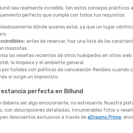
lund sea realmente increíble, ten estos consejos prácticos
lojamiento perfecto que cumple con todos tus requisitos.
idadosamente dónde quieres estar, ya que un lugar céntric
ro.
scindibles:
antes de reservar, haz una lista de las caracterí
tan mascotas.
visa las reseñas recientes de otros huéspedes en sitios we
otel, la limpieza y el ambiente general.
 por hoteles con políticas de cancelación flexibles cuando s
nes si surge un imprevisto.
estancia perfecta en Billund
 debería ser algo emocionante, no estresante. Nuestra plata
o, con descripciones detalladas, innumerables fotos y reseñ
luyen descuentos exclusivos a través de
eDreams Prime
, enc