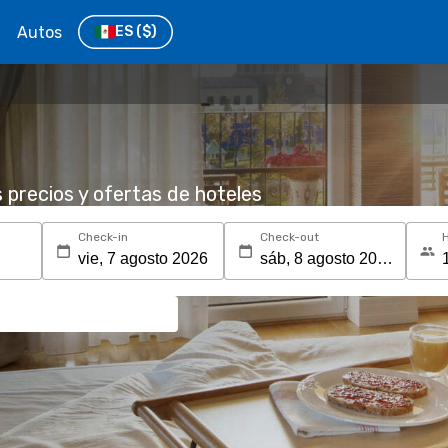
Autos
ES
($)
s precios y ofertas de hoteles
Check-in
Check-out