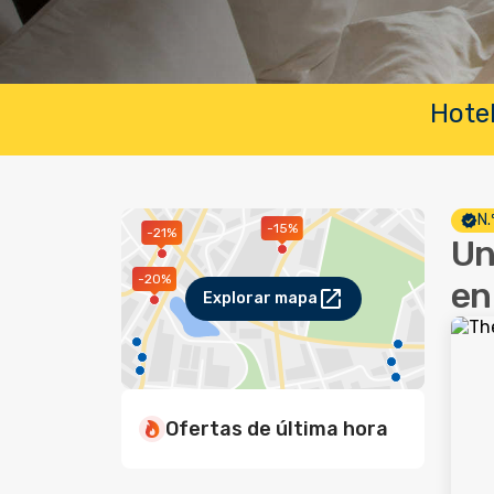
Hotel
N.
-15%
-21%
Un
-20%
en
Explorar mapa
Ofertas de última hora