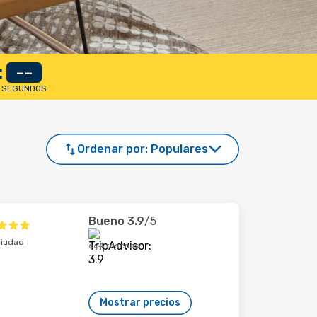
:
--
SEGUNDOS
Ordenar por:
Populares
Bueno
3.9
/5
ciudad
664 reseñas
Mostrar precios