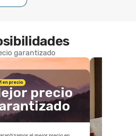
osibilidades
recio garantizado
 1 en precio
ejor precio
arantizado
arantizamos el mejor precio en