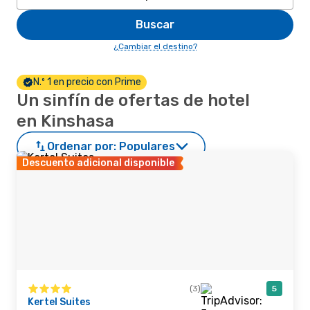
Buscar
¿Cambiar el destino?
N.º 1 en precio con Prime
Un sinfín de ofertas de hotel
en Kinshasa
Ordenar por:
Populares
Descuento adicional disponible
(3)
5
Kertel Suites