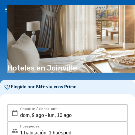
ES
($)
Hoteles en Joinville
Elegido por 8M+ viajeros Prime
Check-in / Check-out
Huéspedes