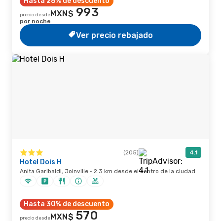
Hasta 28% de descuento
993
MXN$
precio desde
por noche
Ver precio rebajado
(205)
4.1
Hotel Dois H
Anita Garibaldi, Joinville · 2.3 km desde el centro de la ciudad
Hasta 30% de descuento
570
MXN$
precio desde