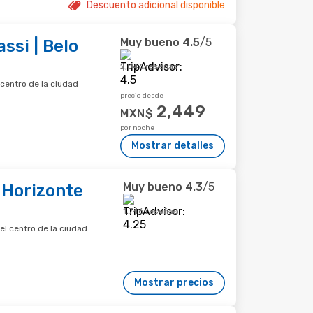
Descuento adicional disponible
Muy bueno
4.5
/5
ssi | Belo
2,046 reseñas
 centro de la ciudad
precio desde
2,449
MXN$
por noche
Mostrar detalles
Muy bueno
4.3
/5
 Horizonte
1,746 reseñas
el centro de la ciudad
Mostrar precios