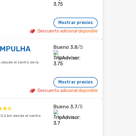
Mostrar precios
Descuento adicional disponible
Bueno
3.8
/5
AMPULHA
2,772 reseñas
m desde el centro de la
Mostrar precios
Descuento adicional disponible
Bueno
3.7
/5
· 0.2 km desde el centro
413 reseñas