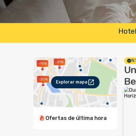
Hotel
N.
-21%
-15%
Un
Be
-20%
Explorar mapa
Ofertas de última hora