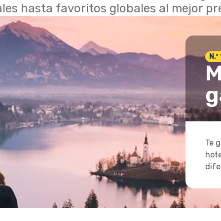
les hasta favoritos globales al mejor p
N.º
M
g
Te g
hote
dife