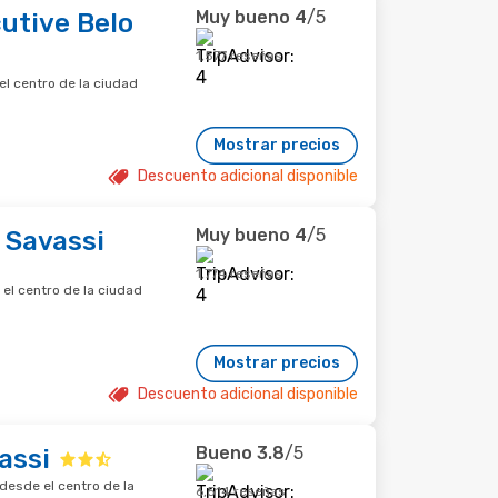
Muy bueno
4
/5
utive Belo
1,577 reseñas
el centro de la ciudad
Mostrar precios
Descuento adicional disponible
Muy bueno
4
/5
 Savassi
1,774 reseñas
 el centro de la ciudad
Mostrar precios
Descuento adicional disponible
Bueno
3.8
/5
assi
 desde el centro de la
6,514 reseñas