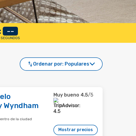
:
--
SEGUNDOS
Ordenar por:
Populares
Muy bueno
4.5
/5
elo
by Wyndham
7,265 reseñas
centro de la ciudad
Mostrar precios