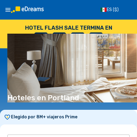
ES
($)
HOTEL FLASH SALE TERMINA EN
--
:
--
:
--
:
--
DÍAS
HORAS
MINUTOS
SEGUNDOS
Hoteles en Portland
Elegido por 8M+ viajeros Prime