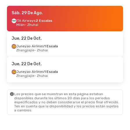
Vie. 18 De Sep.
Sáb. 29 De Ago.
- Vie. 25 De Sep.
Juneyao Airlines
ITA Airways
2 Escalas
Directo
Shanghái
Milán
- Zhuhai
- Zhuhai
China Southern Airlines
Directo
Zhuhai
- Shanghái
Jue. 22 De Oct.
Jue. 10 De Sep.
Juneyao Airlines
- Jue. 17 De Sep.
1 Escala
Zhangjiajie
- Zhuhai
Air China
Directo
Shanghái
- Zhuhai
Air China
Directo
Jue. 22 De Oct.
Zhuhai
- Shanghái
Juneyao Airlines
1 Escala
Zhangjiajie
- Zhuhai
Mié. 26 De Ago.
- Mar. 1 De Sep.
Alaska Airlines
2 Escalas
Guadalajara
- Zhuhai
Los precios que se muestran en esta página estaban
Sichuan Airlines
2 Escalas
disponibles durante los últimos 20 días para los periodos
Zhuhai
- Guadalajara
especificados y no deben considerarse el precio final ofrecido.
Ten en cuenta que la disponibilidad y los precios están sujetos
a cambios.