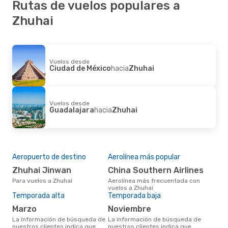
Rutas de vuelos populares a
Zhuhai
Vuelos desde
Ciudad de México
hacia
Zhuhai
Vuelos desde
Guadalajara
hacia
Zhuhai
Aeropuerto de destino
Aerolínea más popular
Zhuhai Jinwan
China Southern Airlines
Para vuelos a Zhuhai
Aerolínea más frecuentada con
vuelos a Zhuhai
Temporada alta
Temporada baja
marzo
noviembre
La información de búsqueda de
La información de búsqueda de
nuestros clientes indica que
nuestros clientes indica que