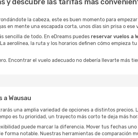
s y descubre las tarifas más convenien
rondándote la cabeza, este es buen momento para empezar 
as en mente una escapada corta, unos días sin prisa o ese 
ás sencilla de todo. En eDreams puedes
reservar vuelos a
 La aerolínea, la ruta y los horarios definen cómo empieza t
ro. Encontrar el vuelo adecuado no debería llevarte más ti
s a Wausau
trarás una amplia variedad de opciones a distintos precios.
tiempo es tu prioridad, un trayecto más corto te deja más hor
lexibilidad puede marcar la diferencia. Mover tus fechas uno
o de forma notable. Nuestras herramientas de comparación m