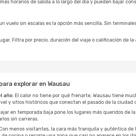
 más horarios de salida a lo largo del día y pueden bajar con
 vuelo sin escalas es la opción más sencilla. Sin terminales 
ar. Filtra por precio, duración del viaje o calificación de la
s para explorar en Wausau
el año
: El calor no tiene por qué frenarte. Wausau tiene muc
l y sitios históricos que conectan el pasado de la ciudad c
Viajar en temporada baja pone los lugares más queridos de la
rlos sin carreras.
 Con menos visitantes, la cara más tranquila y auténtica d
r de cocina o recorre una zona que casi no aparece en los iti