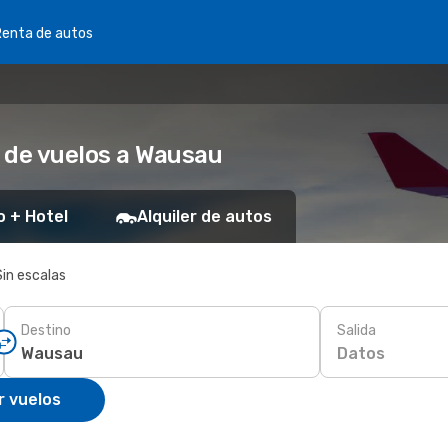
Renta de autos
 de vuelos a Wausau
o + Hotel
Alquiler de autos
Sin escalas
Destino
Salida
Datos
r vuelos