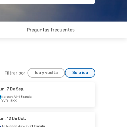
Preguntas frecuentes
Filtrar por
Ida y vuelta
Solo ida
un. 7 De Sep.
un. 2 De Nov.
Korean Air
1 Escala
YVR
- BKK
s
1 Escala
s
1 Escala
un. 12 De Oct.
All Nippon Airways
1 Escala