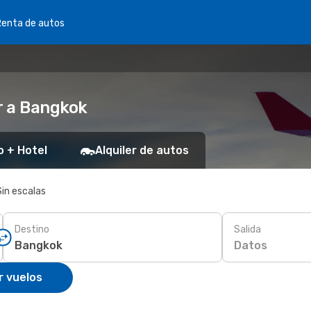
Renta de autos
r a Bangkok
o + Hotel
Alquiler de autos
Sin escalas
Destino
Salida
Datos
r vuelos