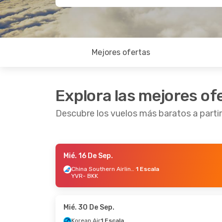
Mejores ofertas
Explora las mejores of
Descubre los vuelos más baratos a part
Mié. 16 De Sep.
Jue. 17 De Sep.
- Lun. 28 De Sep.
Jue. 10
China Southern Airlines
1 Escala
YVR
- BKK
Korean Air
1 Escala
Korean
YVR
- BKK
YVR
- 
Korean Air
1 Escala
Korean
BKK
- YVR
BKK
- 
Mié. 30 De Sep.
Korean Air
1 Escala