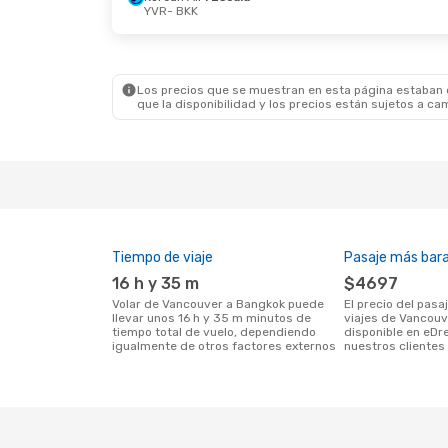
YVR
- BKK
Lun. 12 De Oct.
- Jue. 15 De Oct.
All Nippon Airways
1 Escala
YVR
- BKK
All Nippon Airways
1 Escala
BKK
- YVR
Los precios que se muestran en esta página estaban di
que la disponibilidad y los precios están sujetos a ca
Tiempo de viaje
Pasaje más bar
16 h y 35 m
$4697
Volar de Vancouver a Bangkok puede
El precio del pasaje más barato para
llevar unos 16 h y 35 m minutos de
viajes de Vancou
tiempo total de vuelo, dependiendo
disponible en eDr
igualmente de otros factores externos
nuestros clientes 