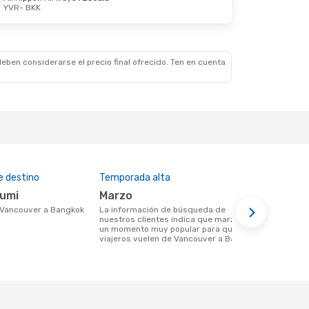
YVR
- BKK
eben considerarse el precio final ofrecido. Ten en cuenta
e destino
Temporada alta
Aerolíneas
humi
marzo
Air Cana
de Vancouver a Bangkok
La información de búsqueda de
Aerolinea(s) con vuelos de Vancouver a
nuestros clientes indica que marzo es
Bangkok
un momento muy popular para que los
viajeros vuelen de Vancouver a Bangkok