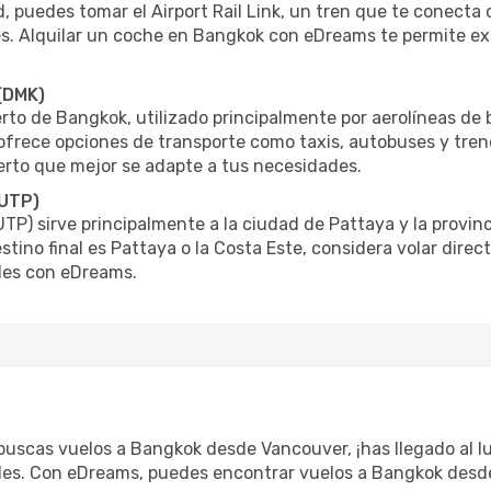
ad, puedes tomar el Airport Rail Link, un tren que te conect
s. Alquilar un coche en Bangkok con eDreams te permite exp
(DMK)
to de Bangkok, utilizado principalmente por aerolíneas de 
ofrece opciones de transporte como taxis, autobuses y tre
erto que mejor se adapte a tus necesidades.
(UTP)
UTP) sirve principalmente a la ciudad de Pattaya y la prov
estino final es Pattaya o la Costa Este, considera volar dir
les con eDreams.
y buscas vuelos a Bangkok desde Vancouver, ¡has llegado al 
ables. Con eDreams, puedes encontrar vuelos a Bangkok desd