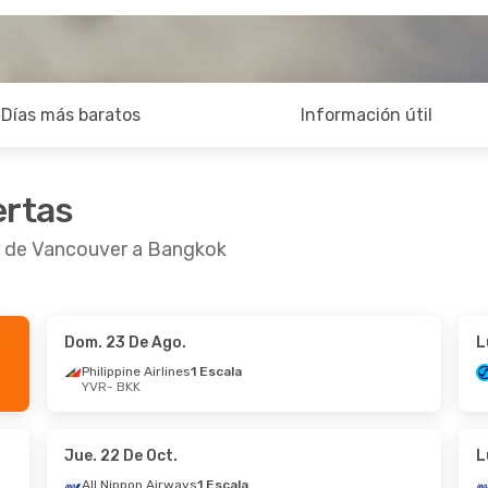
Días más baratos
Información útil
ertas
ir de Vancouver a Bangkok
Dom. 23 De Ago.
L
 De Sep.
- Mié. 16 De Sep.
Mié. 28 De Oct.
- L
Philippine Airlines
1 Escala
YVR
- BKK
 Air
1 Escala
Hong Kong Airline
BKK
YVR
- BKK
 Air
1 Escala
Hong Kong Airline
YVR
BKK
- YVR
Jue. 22 De Oct.
L
All Nippon Airways
1 Escala